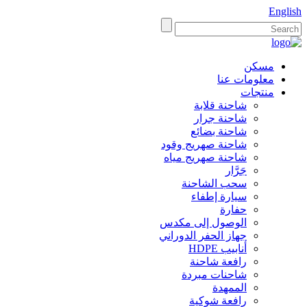
English
مسكن
معلومات عنا
منتجات
شاحنة قلابة
شاحنة جرار
شاحنة بضائع
شاحنة صهريج وقود
شاحنة صهريج مياه
جَرَّار
سحب الشاحنة
سيارة إطفاء
حفارة
الوصول إلى مكدس
جهاز الحفر الدوراني
أنابيب HDPE
رافعة شاحنة
شاحنات مبردة
الممهدة
رافعة شوكية