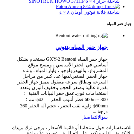
شاحنة جرار SINOTRUK HOWO 371HP 6 × 4
شاحنة قلابة فوتون أومان ٨ × ٤
جهاز حفر المياه
جهاز حفر المياه بنتوني
جهاز حفر المياه GXY-2 Bentoni يستخدم بشكل
أساسي في الحفر الأساسي ، ومسح موقع
المشروع ، والهيدرولوجيا ، وآبار المياه ، وبناء
جهاز الحفر الصغير.لديها عدد كبير من مراحل
السرعة ونطاق سرعة معقول.يتميز جهاز الحفر
بقدرة عالية وصغر الحجم وخفيف الوزن وتعدد
استخدامات قوي.عمق حفر البيانات الفنية ：
300 ~ 600m قطر أنبوب الحفر ： ф42 مم ؛
ф50mm زاوية ثقب الحفر ، حجم آلة الحفر 360
درجة ...
سؤال
التفاصيل
للاستفسارات حول منتجاتنا أو قائمة الأسعار ، يرجى ترك بريدك
الإلكتروني لنا وسنكون على اتصال في غضون 24 ساعة.