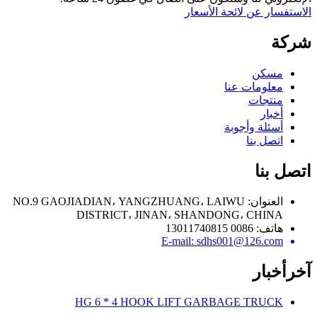
الاستفسار عن لائحة الأسعار
شركة
مسكن
معلومات عنا
منتجات
أخبار
أسئلة وأجوبة
اتصل بنا
اتصل بنا
العنوان: NO.9 GAOJIADIAN، YANGZHUANG، LAIWU
DISTRICT، JINAN، SHANDONG، CHINA
هاتف: 0086 13011740815
E-mail: sdhs001@126.com
آخر
أخبار
HG 6 * 4 HOOK LIFT GARBAGE TRUCK