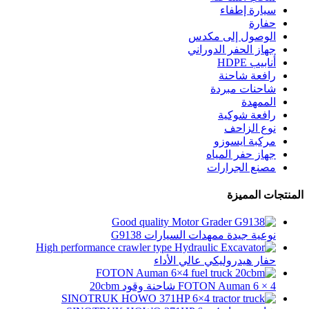
سيارة إطفاء
حفارة
الوصول إلى مكدس
جهاز الحفر الدوراني
أنابيب HDPE
رافعة شاحنة
شاحنات مبردة
الممهدة
رافعة شوكية
نوع الزاحف
مركبة ايسوزو
جهاز حفر المياه
مصنع الجرارات
المنتجات المميزة
نوعية جيدة ممهدات السيارات G9138
حفار هيدروليكي عالي الأداء
FOTON Auman 6 × 4 شاحنة وقود 20cbm