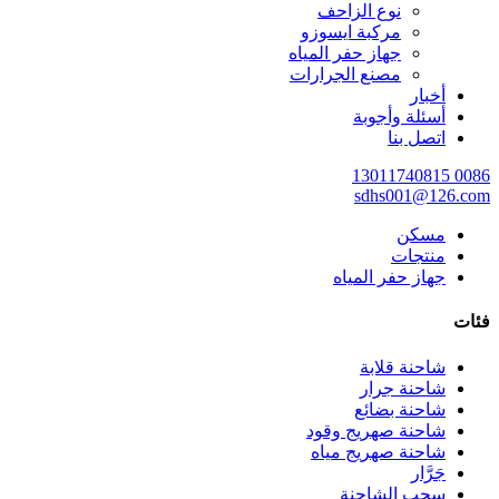
نوع الزاحف
مركبة ايسوزو
جهاز حفر المياه
مصنع الجرارات
أخبار
أسئلة وأجوبة
اتصل بنا
0086 13011740815
sdhs001@126.com
مسكن
منتجات
جهاز حفر المياه
فئات
شاحنة قلابة
شاحنة جرار
شاحنة بضائع
شاحنة صهريج وقود
شاحنة صهريج مياه
جَرَّار
سحب الشاحنة